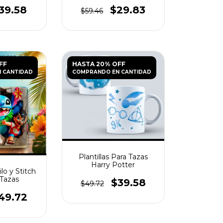
39.58
$29.83
$59.46
FF
HASTA 20% OFF
 CANTIDAD
COMPRANDO EN CANTIDAD
Plantillas Para Tazas
Harry Potter
ilo y Stitch
 Tazas
$39.58
$49.72
49.72