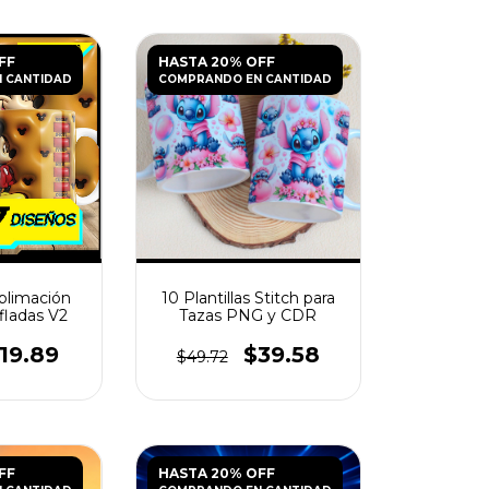
FF
HASTA 20% OFF
 CANTIDAD
COMPRANDO EN CANTIDAD
ublimación
10 Plantillas Stitch para
fladas V2
Tazas PNG y CDR
19.89
$39.58
$49.72
FF
HASTA 20% OFF