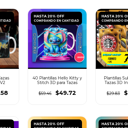
HASTA 20% OFF
HASTA 20% O
NTIDAD
COMPRANDO EN CANTIDAD
COMPRANDO EN
Tazas
40 Plantillas Hello Kitty y
Plantillas S
 V2
Stitch 3D para Tazas
Tazas 3D In
.58
$49.72
$
$59.46
$29.83
HASTA 20% OFF
HASTA 20% O