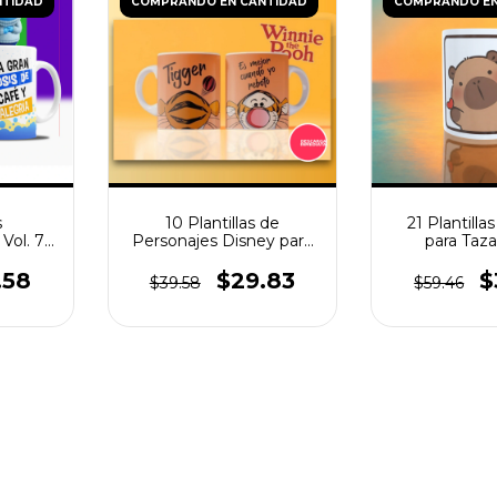
NTIDAD
COMPRANDO EN CANTIDAD
COMPRANDO EN
s
10 Plantillas de
21 Plantilla
Vol. 7
Personajes Disney para
para Taz
 y PSD
Tazas Infantiles
.58
$29.83
$
$39.58
$59.46