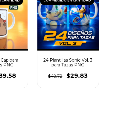
 CANTIDAD
COMPRANDO EN CANTIDAD
s Capibara
24 Plantillas Sonic Vol. 3
as PNG
para Tazas PNG
39.58
$29.83
$49.72