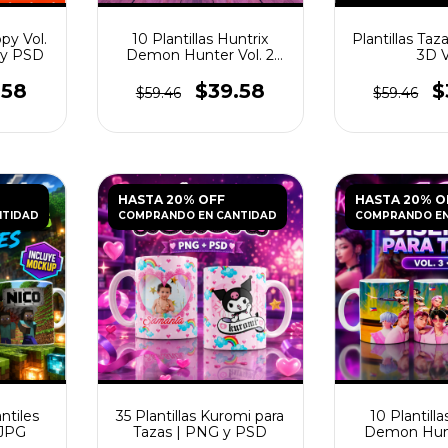
py Vol.
10 Plantillas Huntrix
Plantillas Taza
 y PSD
Demon Hunter Vol. 2
3D 
para Tazas JPG
.58
$39.58
$
$59.46
$59.46
HASTA 20% OFF
HASTA 20% O
NTIDAD
COMPRANDO EN CANTIDAD
COMPRANDO EN
antiles
35 Plantillas Kuromi para
10 Plantilla
 JPG
Tazas | PNG y PSD
Demon Hunt
para Taz