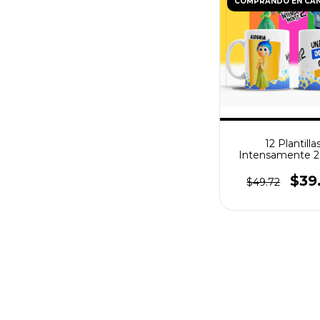
COMPRANDO EN CA
12 Plantilla
Intensamente 2 
para Tazas PNG
$39
$49.72