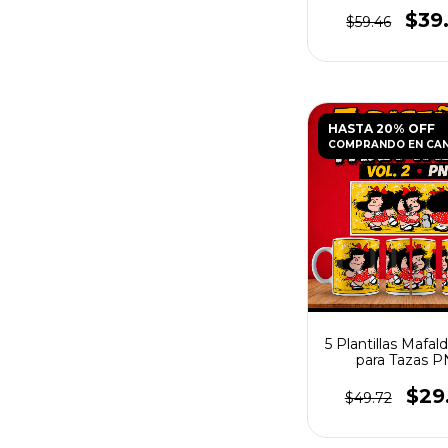
$39
$59.46
HASTA 20% OFF
COMPRANDO EN CA
5 Plantillas Mafald
para Tazas 
$29
$49.72