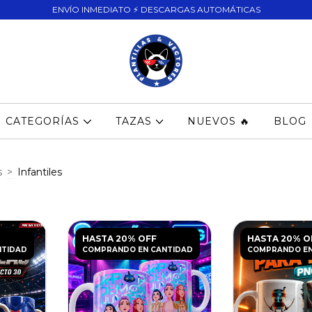
ENVÍO INMEDIATO ⚡ DESCARGAS AUTOMÁTICAS
CATEGORÍAS
TAZAS
NUEVOS 🔥
BLOG
s
>
Infantiles
HASTA 20% OFF
HASTA 20% O
NTIDAD
COMPRANDO EN CANTIDAD
COMPRANDO EN