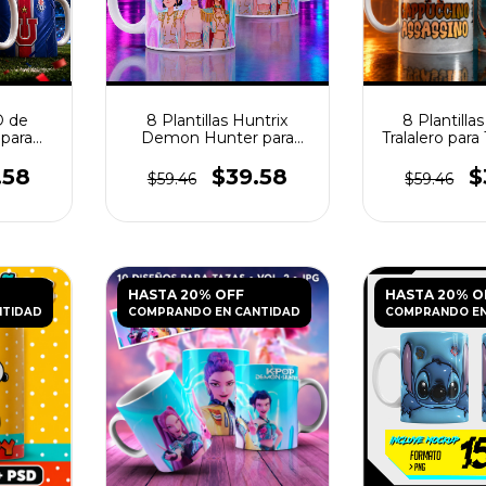
D de
8 Plantillas Huntrix
8 Plantillas
 para
Demon Hunter para
Tralalero par
Tazas PNG
.58
$39.58
$
$59.46
$59.46
HASTA 20% OFF
HASTA 20% O
NTIDAD
COMPRANDO EN CANTIDAD
COMPRANDO EN