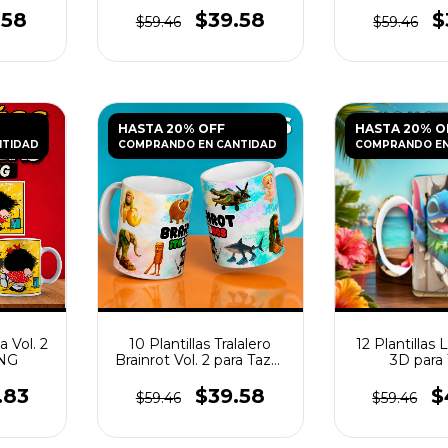
.58
$39.58
$
$59.46
$59.46
HASTA 20% OFF
HASTA 20% O
NTIDAD
COMPRANDO EN CANTIDAD
COMPRANDO EN
a Vol. 2
10 Plantillas Tralalero
12 Plantillas L
PNG
Brainrot Vol. 2 para Tazas
3D para
PNG
.83
$39.58
$
$59.46
$59.46