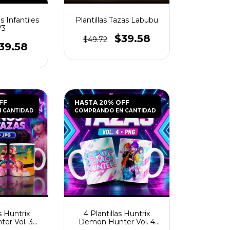
s Infantiles
Plantillas Tazas Labubu
V3
$39.58
$49.72
39.58
FF
HASTA 20% OFF
 CANTIDAD
COMPRANDO EN CANTIDAD
s Huntrix
4 Plantillas Huntrix
er Vol. 3
Demon Hunter Vol. 4
as JPG
para Tazas